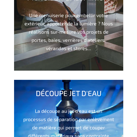
Une menuiserie pour embellir votre
extérieur, apporter de la lumière ? Nous
réalisons sur-mesure vos projets de
portes, baies, verrières d'ateliers,
vérandas et stores...
DÉCOUPE JET D'EAU
La découpe au jet d'eau est un
processus de séparation par enlèvement
de matière qui permet de couper
différents matériaux sans contrainte