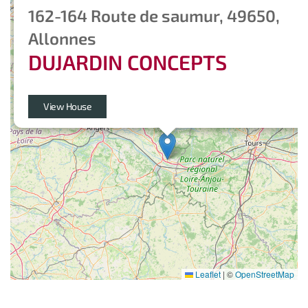
162-164 Route de saumur, 49650,
Allonnes
DUJARDIN CONCEPTS
View House
Leaflet
|
©
OpenStreetMap